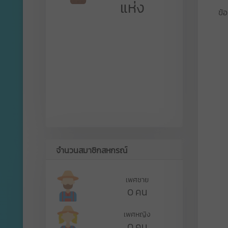
แห่ง
ข้
จำนวนสมาชิกสหกรณ์
เพศชาย
0 คน
เพศหญิง
0 คน